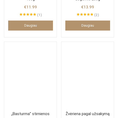
€
11.99
€
13.99
1
2
Įvertinimas:
Įvertinimas:
5.00
iš 5
5.00
iš 5
Daugiau
Daugiau
„Basturma” stirnienos
Žvėriena pagal užsakymą