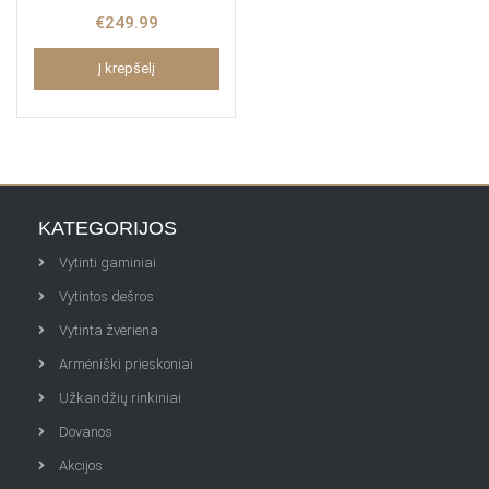
€
249.99
Į krepšelį
KATEGORIJOS
Vytinti gaminiai
Vytintos dešros
Vytinta žvėriena
Armėniški prieskoniai
Užkandžių rinkiniai
Dovanos
Akcijos