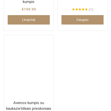
kumpis
€
199.99
1
Įvertinimas:
5.00
iš 5
Į krepšelį
Daugiau
Avienos kumpis su
kaukazietiškais prieskoniais