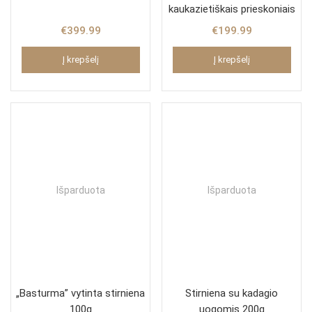
kaukazietiškais prieskoniais
€
399.99
€
199.99
Į krepšelį
Į krepšelį
Išparduota
Išparduota
„Basturma” vytinta stirniena
Stirniena su kadagio
100g
uogomis 200g