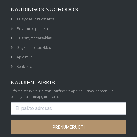
NAUDINGOS NUORODOS
Taisyklės ir nuostatos
Privatumo politika
Pristatymo taisyklės
Grąžinimo taisyklės
Apie mus
Kontaktai
NAUJIENLAIŠKIS
Užsiregistruokite ir pirmieji sužinokite apie naujienas ir specialius
pasiūlymus mūsų gaminiams.
PRENUMERUOTI