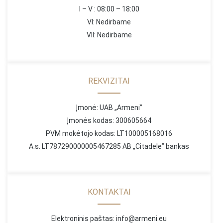
I – V : 08:00 – 18:00
VI: Nedirbame
VII: Nedirbame
REKVIZITAI
Įmonė: UAB „Armeni”
Įmonės kodas: 300605664
PVM mokėtojo kodas: LT100005168016
A.s. LT787290000005467285 AB „Citadele” bankas
KONTAKTAI
Elektroninis paštas: info@armeni.eu