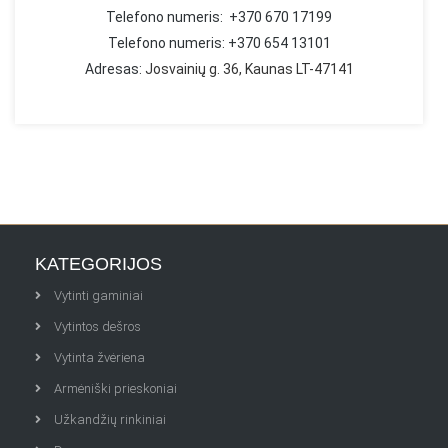
Telefono numeris: +370 670 17199
Telefono numeris: +370 654 13101
Adresas:
Josvainių g. 36, Kaunas LT-47141
KATEGORIJOS
Vytinti gaminiai
Vytintos dešros
Vytinta žvėriena
Armėniški prieskoniai
Užkandžių rinkiniai