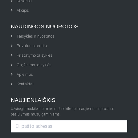
Dovanos
Akcijos
NAUDINGOS NUORODOS
Taisyklės ir nuostatos
Privatumo politika
Pristatymo taisyklės
Grąžinimo taisyklės
Apie mus
Kontaktai
NAUJIENLAIŠKIS
Užsiregistruokite ir pirmieji sužinokite apie naujienas ir specialius
pasiūlymus mūsų gaminiams.