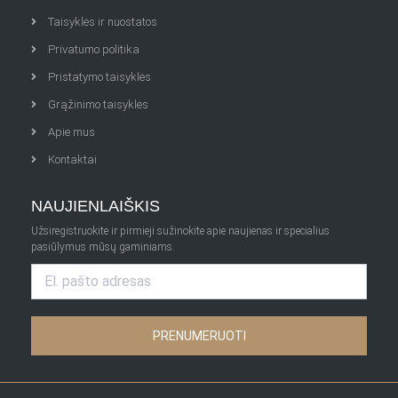
Taisyklės ir nuostatos
Privatumo politika
Pristatymo taisyklės
Grąžinimo taisyklės
Apie mus
Kontaktai
NAUJIENLAIŠKIS
Užsiregistruokite ir pirmieji sužinokite apie naujienas ir specialius
pasiūlymus mūsų gaminiams.
PRENUMERUOTI