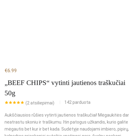
€
6.99
„BEEF CHIPS“ vytinti jautienos traškučiai
50g
142
parduota
(
2
atsiliepimai)
Įvertinimas:
2
5.00
iš 5
Aukščiausios rūšies vytinti jautienos traškučiai! Mėgaukitės dar
(viso
įvertinimų:
)
neatrastu skoniu ir traškumu. Itin patogus užkandis, kurio galite
mėgautis bet kur ir bet kada. Sudėtyje naudojami imbiero, pipirų,