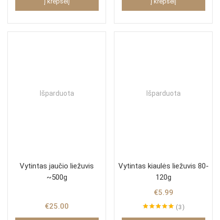
Į krepšelį
Į krepšelį
Išparduota
Išparduota
Vytintas jaučio liežuvis
Vytintas kiaulės liežuvis 80-
~500g
120g
€
5.99
€
25.00
3
Įvertinimas: