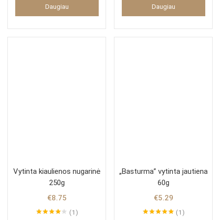
5.00
iš 5
Daugiau
Daugiau
Vytinta kiaulienos nugarinė
„Basturma” vytinta jautiena
250g
60g
€
8.75
€
5.29
1
1