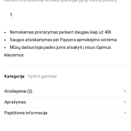
kalnedros prieskoniai suteikia ypatingai gerą, švelnų poskonį.
Nemokamas pristatymas perkant daugiau kaip už 40€
Saugus atsiskaitymas per Paysera apmokėjimo sistema
Mūsų darbuotojai padės jums atsakyti į visus rūpimus
klausimus
Kategorija:
Vytinti gaminiai
Atsiliepimai (2)
Aprašymas
Papildoma informacija