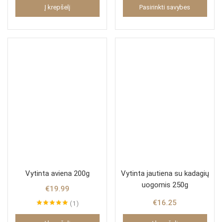
5.00
iš 5
4.92
iš 5
Į krepšelį
Pasirinkti savybes
Vytinta aviena 200g
Vytinta jautiena su kadagių
uogomis 250g
€
19.99
€
16.25
1
Įvertinimas:
5.00
iš 5