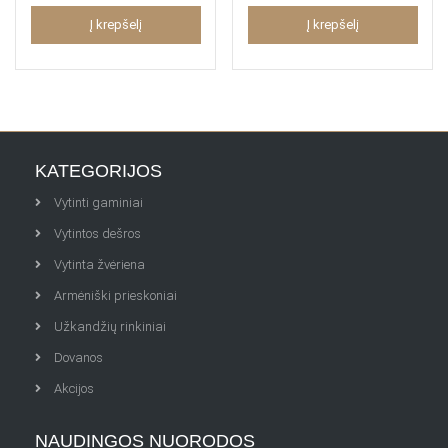
Įvertinimas:
Įvertinimas:
4.00
iš 5
5.00
iš 5
Į krepšelį
Į krepšelį
KATEGORIJOS
Vytinti gaminiai
Vytintos dešros
Vytinta žvėriena
Armėniški prieskoniai
Užkandžių rinkiniai
Dovanos
Akcijos
NAUDINGOS NUORODOS