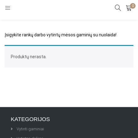
0
PRISIJUNGTI
REGISTRUOTIS
Įveskite vartotojo vardą ir slaptažodį.
Įsigykite rankų darbo vytintų mėsos gaminių su nuolaida!
Produktų nerasta.
Prisiminti mane
Priminti slaptažodį?
KATEGORIJOS
Vytinti gaminiai