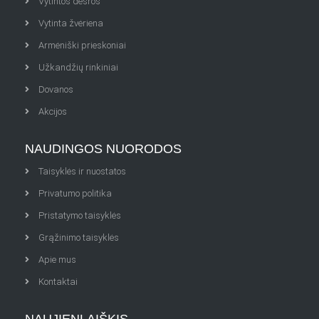
Vytintos dešros
Vytinta žvėriena
Armėniški prieskoniai
Užkandžių rinkiniai
Dovanos
Akcijos
NAUDINGOS NUORODOS
Taisyklės ir nuostatos
Privatumo politika
Pristatymo taisyklės
Grąžinimo taisyklės
Apie mus
Kontaktai