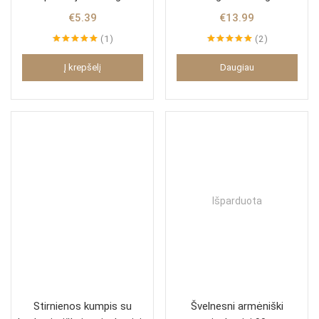
€
5.39
€
13.99
1
2
Įvertinimas:
Įvertinimas:
5.00
iš 5
5.00
iš 5
Į krepšelį
Daugiau
Išparduota
Stirnienos kumpis su
Švelnesni armėniški