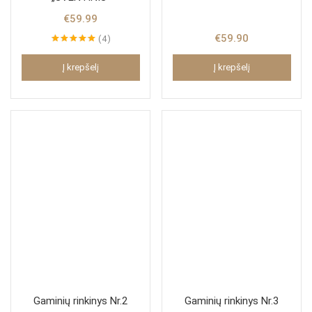
€
59.99
€
59.90
4
Įvertinimas:
5.00
iš 5
Į krepšelį
Į krepšelį
Gaminių rinkinys Nr.2
Gaminių rinkinys Nr.3