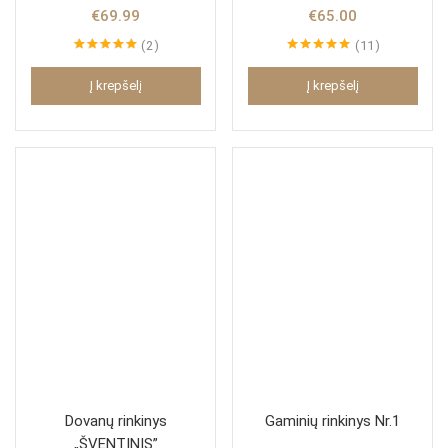
€
69.99
€
65.00
2
11
Įvertinimas:
Įvertinimas:
5.00
iš 5
5.00
iš 5
Į krepšelį
Į krepšelį
Dovanų rinkinys
Gaminių rinkinys Nr.1
„ŠVENTINIS”