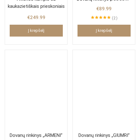
kaukazietiškais prieskoniais
€
89.99
€
249.99
2
Įvertinimas:
5.00
iš 5
Į krepšelį
Į krepšelį
Dovanų rinkinys „ARMENI”
Dovanų rinkinys „GIUMRI”