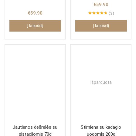
€
59.90
€
59.90
3
Įvertinimas:
4.67
iš 5
Į krepšelį
Į krepšelį
Išparduota
Jautienos dešrelės su
Stirniena su kadagio
pistacijomis 70g
uogomis 200g