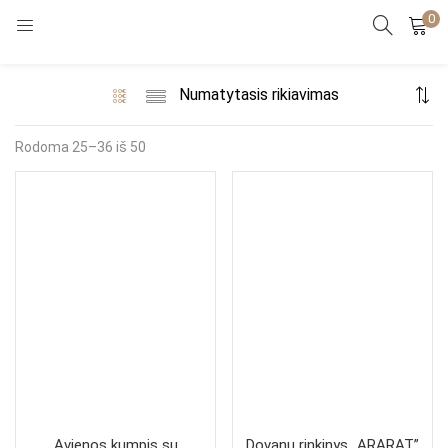
0
PRISIJUNGTI
REGISTRUOTIS
Įveskite vartotojo vardą ir slaptažodį.
Rodoma 25–36 iš 50
Prisiminti mane
Priminti slaptažodį?
Avienos kumpis su
Dovanų rinkinys „ARARAT”