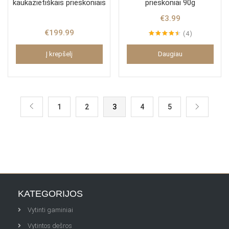
kaukazietiškais prieskoniais
prieskoniai 90g
€
3.99
€
199.99
4
Įvertinimas:
4.50
iš 5
Į krepšelį
Daugiau
1
2
3
4
5
KATEGORIJOS
Vytinti gaminiai
Vytintos dešros