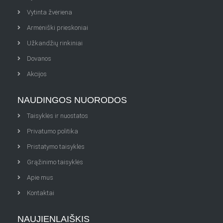
Vytinta žvėriena
Armėniški prieskoniai
Užkandžių rinkiniai
Dovanos
Akcijos
NAUDINGOS NUORODOS
Taisyklės ir nuostatos
Privatumo politika
Pristatymo taisyklės
Grąžinimo taisyklės
Apie mus
Kontaktai
NAUJIENLAIŠKIS